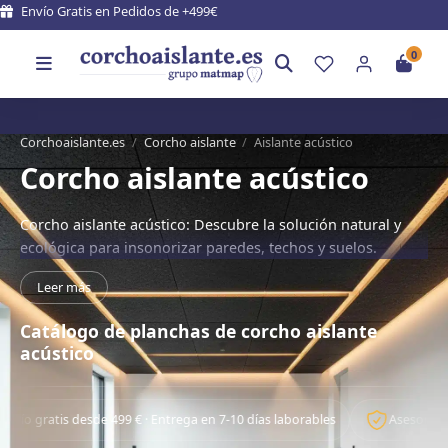
Envío Gratis en Pedidos de +499€
0
Corchoaislante.es
/
Corcho aislante
/
Aislante acústico
Corcho aislante acústico
Corcho aislante acústico: Descubre la solución natural y
ecológica para insonorizar paredes, techos y suelos.
Leer más
Catálogo de planchas de corcho aislante
acústico
gratis desde 499 € · Entrega en 7-10 días laborables
Asesoramiento 